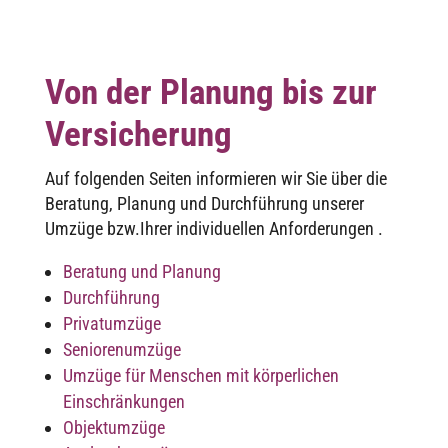
Von der Planung bis zur
Versicherung
Auf folgen­den Seiten infor­mie­ren wir Sie über die
Bera­tung, Planung und Durch­füh­rung unse­rer
Umzüge bzw.Ihrer indi­vi­du­el­len Anforderungen .
Bera­tung und Planung
Durch­füh­rung
Privat­um­züge
Senio­ren­um­züge
Umzüge für Menschen mit körper­li­chen
Einschränkungen
Objekt­um­züge