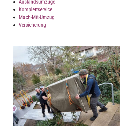
Ausland­s­um­züge
Komplett­ser­vice
Mach-Mit-Umzug
Versi­che­rung