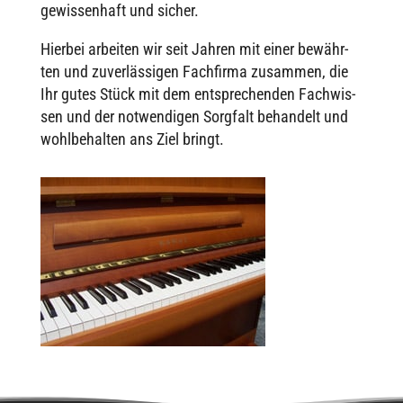
gewis­sen­haft und sicher.
Hier­bei arbei­ten wir seit Jahren mit einer bewähr­
ten und zuver­läs­si­gen Fach­firma zusam­men, die
Ihr gutes Stück mit dem entspre­chen­den Fach­wis­
sen und der notwen­di­gen Sorg­falt behan­delt und
wohl­be­hal­ten ans Ziel bringt.