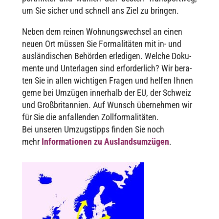
um Sie sicher und schnell ans Ziel zu bringen.
Neben dem reinen Wohnungs­wech­sel an einen
neuen Ort müssen Sie Forma­li­tä­ten mit in- und
auslän­di­schen Behör­den erle­di­gen. Welche Doku­
mente und Unter­la­gen sind erfor­der­lich? Wir bera­
ten Sie in allen wich­ti­gen Fragen und helfen Ihnen
gerne bei Umzü­gen inner­halb der EU, der Schweiz
und Groß­bri­tan­nien. Auf Wunsch über­neh­men wir
für Sie die anfal­len­den Zoll­for­ma­li­tä­ten.
Bei unse­ren Umzug­s­tipps finden Sie noch
mehr
Infor­ma­tio­nen zu Ausland­s­um­zü­gen
.