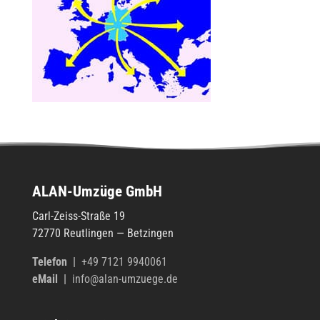
ALAN-Umzüge GmbH
Carl-Zeiss-Straße 19
72770 Reut­lin­gen — Betzingen
Tele­fon
|
+49 7121 9940061
eMail |
info@alan-umzuege.de