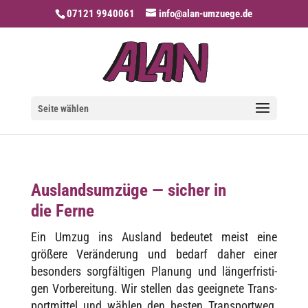
07121 9940061
info@alan-umzuege.de
Seite wählen
Auslandsumzüge — sicher in
die Ferne
Ein Umzug ins Ausland bedeu­tet meist eine
größere Verän­de­rung und bedarf daher einer
beson­ders sorg­fäl­ti­gen Planung und länger­fris­ti­
gen Vorbe­rei­tung. Wir stel­len das geeig­nete Trans­
port­mit­tel und wählen den besten Trans­port­weg,