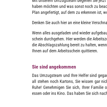
Mit unse­rem Umzugs­team bege­hen Sie jetzt 
haben möch­ten und was sonst noch zu beach­t
Plan ange­fer­tigt, auf dem zu erken­nen ist, 
Denken Sie auch hier an eine kleine Verschnau
Wenn alles ausge­la­den und wieder aufge­baut 
schein durch­ge­hen. Hier werden die Arbeits­zei
die Abschlags­zah­lung bereit zu halten, wenn 
Ihnen auf dem Arbeits­schein quittieren.
Sie sind angekommen
Das Umzugs­team und Ihre Helfer sind gegan
all stehen noch Kartons, Sie wissen gar ni
Ruhe! Geneh­mi­gen Sie sich, Ihrer Fami­lie
essen oder ins Kino. Das haben Sie sich nac