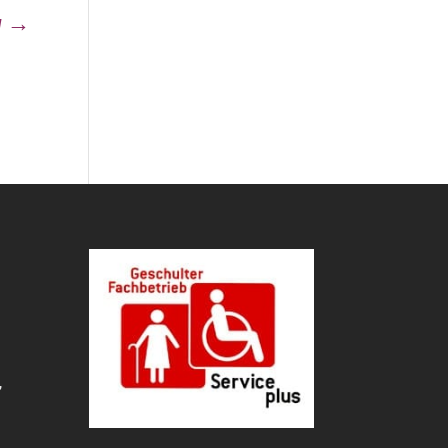
g
→
,