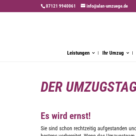
07121 9940061
info@alan-umzuege.de
Leistungen
Ihr Umzug
DER UMZUGSTA
Es wird ernst!
Sie sind schon recht­zei­tig aufge­stan­den 
bestens vorbe­rei­tet. Wenn das Umzugs­team 