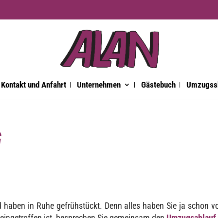
Kontakt und Anfahrt
Unternehmen
Gästebuch
Umzugss
G
und haben in Ruhe gefrüh­stückt. Denn alles haben Sie ja schon v
einge­trof­fen ist, bespre­chen Sie gemein­sam den
Umzugs­ab­lauf