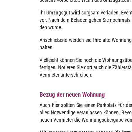
Ihr Umzugs­gut wird sorg­sam verla­den. Even­
vor. Nach dem Bela­den gehen Sie noch­mals d
den wurde.
Anschlie­ßend werden sie Ihre alte Wohnung re
halten.
Viel­leicht können Sie noch die Wohnungs­über­
fer­ti­gen. Notie­ren Sie dort auch die Zähler
Vermie­ter unterschreiben.
Bezug der neuen Wohnung
Auch hier soll­ten Sie einen Park­platz für d
alles Notwen­dige veran­las­sen können. Bevor
neuen Vermie­ter die Wohnungs­über­gabe vorn