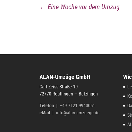
←
Eine Woche vor dem Umzug
ALAN-Umzüge GmbH
Wic
Carl-Zeiss-Straße 19
Le
72770 Reut­lin­gen — Betzingen
Ko
Tele­fon
|
+49 7121 9940061
Gä
eMail |
info@alan-umzuege.de
St
AL