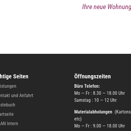
Ihre neue Wohnun
htige Seiten
Öffnungszeiten
istungen
Büro Tele­fon:
Mo — Fr : 8.30 — 18.00 Uhr
ntakt und Anfahrt
Sams­tag : 10 — 12 Uhr
stebuch
Mate­ri­al­ab­ho­lun­gen
(Kartons
artseite
etc)
AN Intern
Mo — Fr : 9.00 — 18.00 Uhr