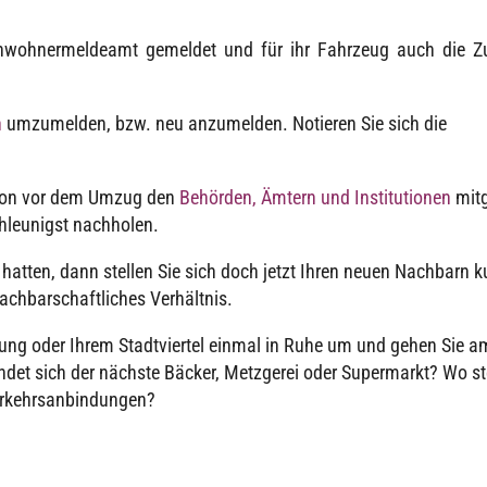
nwoh­ner­mel­de­amt gemel­det und für ihr Fahr­zeug auch die Z
n
umzu­mel­den, bzw. neu anzu­mel­den. Notie­ren Sie sich die
schon vor dem Umzug den
Behör­den, Ämtern und Insti­tu­tio­nen
mitg
schleu­nigst nachholen.
 hatten, dann stel­len Sie sich doch jetzt Ihren neuen Nach­barn k
ch­bar­schaft­li­ches Verhältnis.
ung oder Ihrem Stadt­vier­tel einmal in Ruhe um und gehen Sie a
­det sich der nächste Bäcker, Metz­ge­rei oder Super­markt? Wo s
n Verkehrsanbindungen?