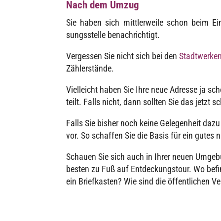
Nach dem Umzug
Sie haben sich mitt­ler­weile schon beim Ei
sungs­stelle benachrichtigt.
Verges­sen Sie nicht sich bei den
Stadt­wer­ke
Zählerstände.
Viel­leicht haben Sie Ihre neue Adresse ja 
teilt. Falls nicht, dann soll­ten Sie das jetzt 
Falls Sie bisher noch keine Gele­gen­heit dazu
vor. So schaf­fen Sie die Basis für ein gutes na
Schauen Sie sich auch in Ihrer neuen Umge­b
besten zu Fuß auf Entde­ckungs­tour. Wo befin
ein Brief­kas­ten? Wie sind die öffent­li­che