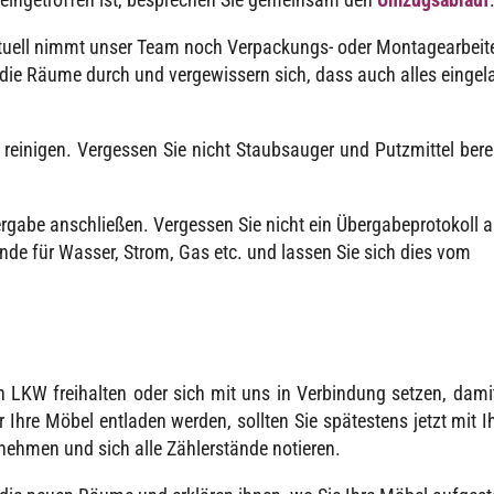
tu­ell nimmt unser Team noch Verpa­ckungs- oder Monta­ge­ar­bei­t
ie Räume durch und verge­wis­sern sich, dass auch alles einge­l
ini­gen. Verges­sen Sie nicht Staub­sauger und Putz­mit­tel bere
gabe anschlie­ßen. Verges­sen Sie nicht ein Über­ga­be­pro­to­koll 
­stände für Wasser, Strom, Gas etc. und lassen Sie sich dies vom
en LKW frei­hal­ten oder sich mit uns in Verbin­dung setzen, dami
 Ihre Möbel entla­den werden, soll­ten Sie spätes­tens jetzt mit 
eh­men und sich alle Zähler­stände notieren.