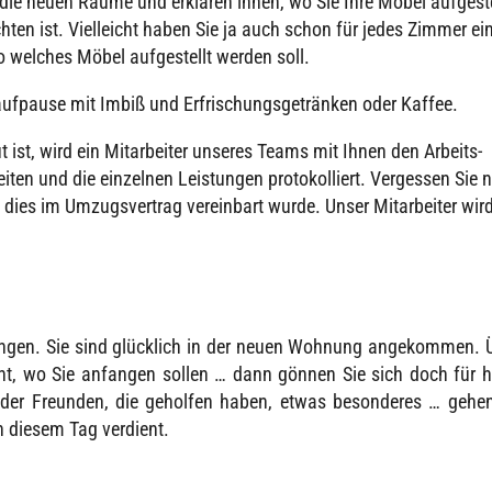
die neuen Räume und erklä­ren ihnen, wo Sie Ihre Möbel aufge­ste
en ist. Viel­leicht haben Sie ja auch schon für jedes Zimmer ei
wo welches Möbel aufge­stellt werden soll.
f­pause mit Imbiß und Erfri­schungs­ge­trän­ken oder Kaffee.
ist, wird ein Mitar­bei­ter unse­res Teams mit Ihnen den Arbeits­
­ten und die einzel­nen Leis­tun­gen proto­kol­liert. Verges­sen Sie 
dies im Umzugs­ver­trag verein­bart wurde. Unser Mitar­bei­ter wird
­gen. Sie sind glück­lich in der neuen Wohnung ange­kom­men. 
cht, wo Sie anfan­gen sollen … dann gönnen Sie sich doch für 
 oder Freun­den, die gehol­fen haben, etwas beson­de­res … gehe
h diesem Tag verdient.