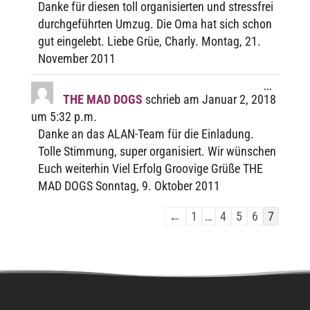
Danke für diesen toll orga­ni­sier­ten und stress­frei
durch­ge­führ­ten Umzug. Die Oma hat sich schon
gut einge­lebt. Liebe Grüe, Charly. Montag, 21.
Novem­ber 2011
Diese
...
Metabox
THE MAD DOGS
schrieb am
Januar 2, 2018
ein-/ausbl
um
5:32 p.m.
Danke an das ALAN-Team für die Einla­dung.
Tolle Stim­mung, super orga­ni­siert. Wir wünschen
Euch weiter­hin Viel Erfolg Groo­vige Grüße THE
MAD DOGS Sonn­tag, 9. Okto­ber 2011
Navi­
←
1
…
4
5
6
7
ga­
tion
der
Gäste­
buch­