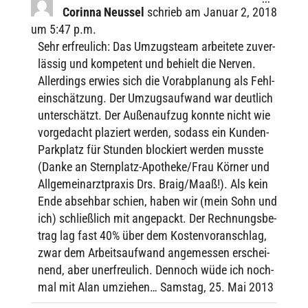
Metabox
Corinna Neus­sel
schrieb am
Januar 2, 2018
ein-/ausbl
um
5:47 p.m.
Sehr erfreu­lich: Das Umzugs­team arbei­tete zuver­
läs­sig und kompe­tent und behielt die Nerven.
Aller­dings erwies sich die Vorab­pla­nung als Fehl­
ein­schät­zung. Der Umzugs­auf­wand war deut­lich
unter­schätzt. Der Außen­auf­zug konnte nicht wie
vorge­dacht plaziert werden, sodass ein Kunden-
Park­platz für Stun­den blockiert werden musste
(Danke an Stern­platz-Apothe­ke/­Frau Körner und
Allge­mein­arzt­pra­xis Drs. Braig/Maaß!). Als kein
Ende abseh­bar schien, haben wir (mein Sohn und
ich) schließ­lich mit ange­packt. Der Rech­nungs­be­
trag lag fast 40% über dem Kosten­vor­anschlag,
zwar dem Arbeits­auf­wand ange­mes­sen erschei­
nend, aber uner­freu­lich. Dennoch wüde ich noch­
mal mit Alan umzie­hen… Sams­tag, 25. Mai 2013