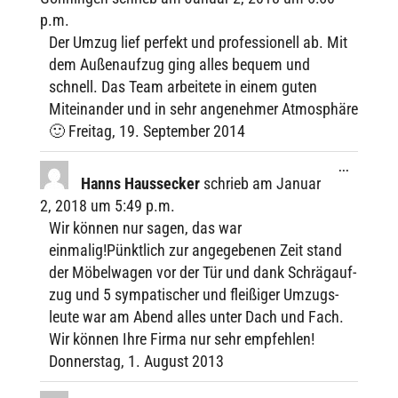
buch­
p.m.
liste
Der Umzug lief perfekt und profes­sio­nell ab. Mit
dem Außen­auf­zug ging alles bequem und
schnell. Das Team arbei­tete in einem guten
Mitein­an­der und in sehr ange­neh­mer Atmo­sphäre
🙂 Frei­tag, 19. Septem­ber 2014
Diese
...
Metabox
Hanns Hauss­ecker
schrieb am
Januar
ein-/ausbl
2, 2018
um
5:49 p.m.
Wir können nur sagen, das war
einmalig!Pünktlich zur ange­ge­be­nen Zeit stand
der Möbel­wa­gen vor der Tür und dank Schräg­auf­
zug und 5 sympa­ti­scher und flei­ßi­ger Umzugs­
leute war am Abend alles unter Dach und Fach.
Wir können Ihre Firma nur sehr empfeh­len!
Donners­tag, 1. August 2013
Diese
...