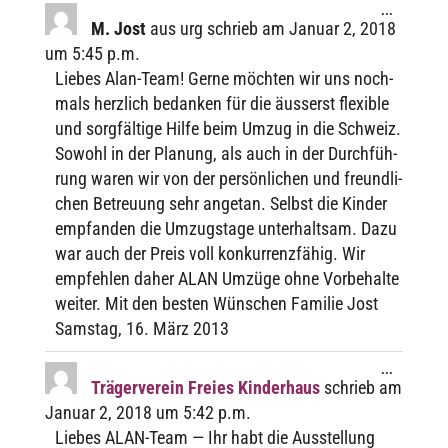
Diese
...
Metabox
M. Jost
aus
urg
schrieb am
Januar 2, 2018
ein-/ausbl
um
5:45 p.m.
Liebes Alan-Team! Gerne möch­ten wir uns noch­
mals herz­lich bedan­ken für die äusserst flexi­ble
und sorg­fäl­tige Hilfe beim Umzug in die Schweiz.
Sowohl in der Planung, als auch in der Durch­füh­
rung waren wir von der persön­li­chen und freund­li­
chen Betreu­ung sehr ange­tan. Selbst die Kinder
empfan­den die Umzugs­tage unter­halt­sam. Dazu
war auch der Preis voll konkur­renz­fä­hig. Wir
empfeh­len daher ALAN Umzüge ohne Vorbe­halte
weiter. Mit den besten Wünschen Fami­lie Jost
Sams­tag, 16. März 2013
Diese
...
Metabox
Träger­ver­ein Freies Kinderhaus
schrieb am
ein-/ausbl
Januar 2, 2018
um
5:42 p.m.
Liebes ALAN-Team — Ihr habt die Ausstel­lung