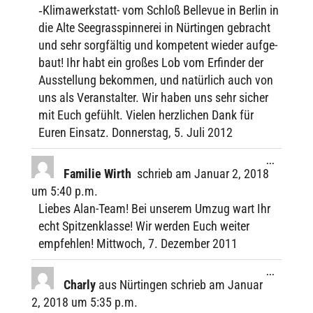
‑Klima­werk­statt- vom Schloß Belle­vue in Berlin in
die Alte Seegras­spin­ne­rei in Nürtin­gen gebracht
und sehr sorg­fäl­tig und kompe­tent wieder aufge­
baut! Ihr habt ein großes Lob vom Erfin­der der
Ausstel­lung bekom­men, und natür­lich auch von
uns als Veran­stal­ter. Wir haben uns sehr sicher
mit Euch gefühlt. Vielen herz­li­chen Dank für
Euren Einsatz. Donners­tag, 5. Juli 2012
Diese
...
Metabox
Fami­lie Wirth
schrieb am
Januar 2, 2018
ein-/ausbl
um
5:40 p.m.
Liebes Alan-Team! Bei unse­rem Umzug wart Ihr
echt Spit­zen­klasse! Wir werden Euch weiter
empfeh­len! Mitt­woch, 7. Dezem­ber 2011
Diese
...
Metabox
Charly
aus
Nürtingen
schrieb am
Januar
ein-/ausbl
2, 2018
um
5:35 p.m.