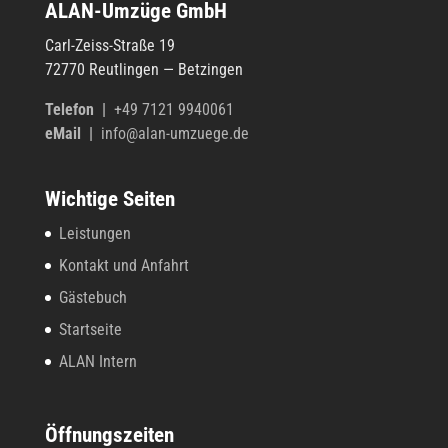
ALAN-Umzüge GmbH
liste
Carl-Zeiss-Straße 19
72770 Reut­lin­gen — Betzingen
Tele­fon
|
+49 7121 9940061
eMail |
info@alan-umzuege.de
Wichtige Seiten
Leistungen
Kontakt und Anfahrt
Gästebuch
Startseite
ALAN Intern
Öffnungszeiten