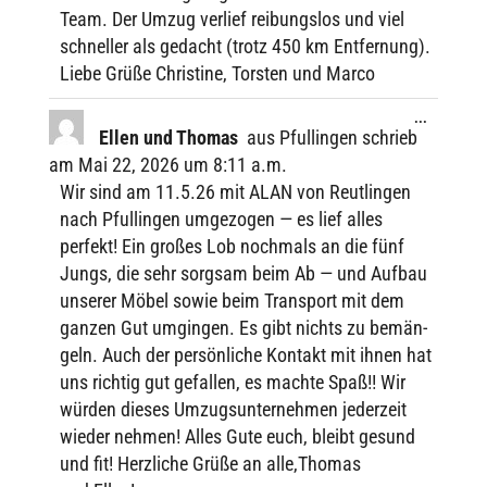
Team. Der Umzug verlief reibungs­los und viel
schnel­ler als gedacht (trotz 450 km Entfer­nung).
Liebe Grüße Chris­tine, Tors­ten und Marco
Diese
...
Metabox
Ellen und Thomas
aus
Pfullingen
schrieb
ein-/ausbl
am
Mai 22, 2026
um
8:11 a.m.
Wir sind am 11.5.26 mit ALAN von Reut­lin­gen
nach Pful­lin­gen umge­zo­gen — es lief alles
perfekt! Ein großes Lob noch­mals an die fünf
Jungs, die sehr sorg­sam beim Ab — und Aufbau
unse­rer Möbel sowie beim Trans­port mit dem
ganzen Gut umgin­gen. Es gibt nichts zu bemän­
geln. Auch der persön­li­che Kontakt mit ihnen hat
uns rich­tig gut gefal­len, es machte Spaß!! Wir
würden dieses Umzugs­un­ter­neh­men jeder­zeit
wieder nehmen! Alles Gute euch, bleibt gesund
und fit! Herz­li­che Grüße an alle,Thomas