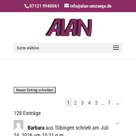
07121 9940061
info@alan-umzuege.de
Seite wählen
Navi­
1
2
3
4
5
…
7
→
ga­
128 Einträge
tion
Diese
...
der
Metabox
Barbara
aus
Tübingen
schrieb am
Juli
ein-/ausbl
Gäste­
24, 2026
um
10:21 p.m.