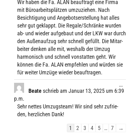
Wir haben die Fa. ALAN beauf­tragt eine Firma
mit Büro­ar­beits­plät­zen umzu­zie­hen. Nach
Besich­ti­gung und Ange­bots­er­stel­lung hat alles
sehr gut geklappt. Die Regale/Schränke wurden
ab- und wieder aufge­baut und der LKW war durch
den Außen­auf­zug sehr schnell gefüllt. Die Mitar­
bei­ter denken alle mit, weshalb der Umzug
harmo­nisch und schnell vonstat­ten geht. Wir
können die Fa. ALAN empfeh­len und würden sie
für weiter Umzüge wieder beauftragen.
Diese
...
Metabox
Beate
schrieb am
Januar 13, 2025
um
6:39
ein-/ausbl
p.m.
Sehr nettes Umzugs­team! Wir sind sehr zufrie­
den, herz­li­chen Dank!
Navi­
1
2
3
4
5
…
7
→
ga­