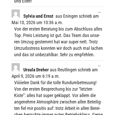
und Ellen!
Diese
...
Metabox
Sylvia und Ernst
aus
Eningen
schrieb am
ein-/ausbl
Mai 10, 2026
um
10:36 a.m.
Von der ersten Bera­tung bis zum Abschluss alles
Top. Preis Leis­tung ist gut. Das Team das unse­
ren Umzug gestemmt hat war super nett. Trotz
Umzuds­stress konn­ten wir doch auch mal lachen
und das ist unbe­zahl­bar. Sehr zu empfehlen.
Diese
...
Metabox
Ursula Dreher
aus
Reutlingen
schrieb am
ein-/ausbl
April 9, 2026
um
6:19 a.m.
Viiii­ie­len Dank für die tolle Rund­um­be­treu­ung!
Von der ersten Bespre­chung bis zur “letz­ten
Kiste”: alles hat super geklappt. Vor allem die
ange­nehme Atmo­sphäre zwischen allen Betei­lig­
ten fiel mir posi­tiv auf: trotz Arbeit in allen Berei­
chen herrschte immer gutes Betriebs­klima. Gerne