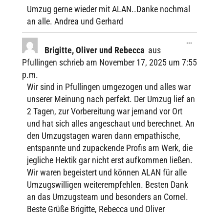
Umzug gerne wieder mit ALAN..Danke noch­mal
an alle. Andrea und Gerhard
Diese
...
Metabox
Brigitte, Oliver und Rebecca
aus
ein-/ausbl
Pfullingen
schrieb am
Novem­ber 17, 2025
um
7:55
p.m.
Wir sind in Pful­lin­gen umge­zo­gen und alles war
unse­rer Meinung nach perfekt. Der Umzug lief an
2 Tagen, zur Vorbe­rei­tung war jemand vor Ort
und hat sich alles ange­schaut und berech­net. An
den Umzugs­ta­gen waren dann empa­thi­sche,
entspannte und zupa­ckende Profis am Werk, die
jegli­che Hektik gar nicht erst aufkom­men ließen.
Wir waren begeis­tert und können ALAN für alle
Umzugs­wil­li­gen weiter­emp­feh­len. Besten Dank
an das Umzugs­team und beson­ders an Cornel.
Beste Grüße Brigitte, Rebecca und Oliver