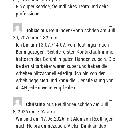
buch­
Ein super Service, freund­li­ches Team und sehr
liste
professionell.
Diese
...
Metabox
Tobias
aus
Reutlingen/Bonn
schrieb am
Juli
ein-/ausbl
20, 2026
um
1:32 p.m.
Ich bin am 13.07./14.07. von Reut­lin­gen nach
Bonn gezo­gen. Seit der ersten Kontakt­auf­nahme
hatte ich das Gefühl in guten Händen zu sein. Die
beiden Mitar­bei­ter waren super und haben die
Arbei­ten blitz­schnell erle­digt. Ich bin von der
Arbeit begeis­tert und kann die Dienst­leis­tung von
ALAN jedem weiterempfehlen.
Diese
...
Metabox
Chris­tine
aus
Reutlingen
schrieb am
Juli
ein-/ausbl
8, 2026
um
7:52 a.m.
Wir sind am 17.06.2026 mit Alan von Reut­lin­gen
nach Helbra umge­zo­gen. Vielen Dank an das