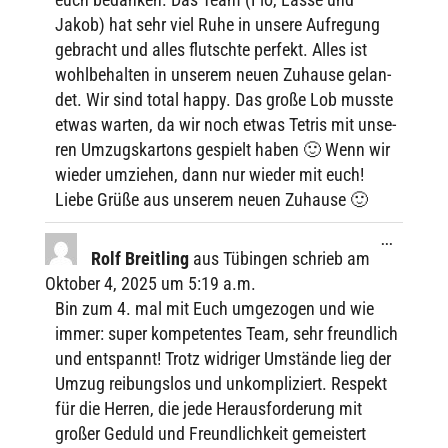
Jakob) hat sehr viel Ruhe in unsere Aufre­gung
gebracht und alles flutschte perfekt. Alles ist
wohl­be­hal­ten in unse­rem neuen Zuhause gelan­
det. Wir sind total happy. Das große Lob musste
etwas warten, da wir noch etwas Tetris mit unse­
ren Umzugs­kar­tons gespielt haben 🙂 Wenn wir
wieder umzie­hen, dann nur wieder mit euch!
Liebe Grüße aus unse­rem neuen Zuhause 🙂
Diese
...
Metabox
Rolf Breit­ling
aus
Tübingen
schrieb am
ein-/ausbl
Okto­ber 4, 2025
um
5:19 a.m.
Bin zum 4. mal mit Euch umge­zo­gen und wie
immer: super kompe­ten­tes Team, sehr freund­lich
und entspannt! Trotz widri­ger Umstände lieg der
Umzug reibungs­los und unkom­pli­ziert. Respekt
für die Herren, die jede Heraus­for­de­rung mit
großer Geduld und Freund­lich­keit gemeis­tert