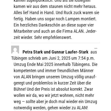
kamen super­pünkt­lich. Und als sie losleg­ten
kamen wir aus dem stau­nen nicht mehr heraus.
Alles lief Hand in Hand. Und Ruck zuck waren sie
fertig. Haben uns sogar noch Lampen montiert.
Ein herz­li­ches Danke­schön an diese super vier
Mitar­bei­ter und auch an die Firma ALAN. Jeder­
zeit wieder. Sehr empfehlenswert.
Diese
...
Metabox
Petra Stark und Gunnar Laufer-Stark
aus
ein-/ausbl
Tübingen
schrieb am
Juni 2, 2025
um
7:54 p.m.
Umzug Ende Mai 2025 inner­halb Tübin­gens. Die
kompe­ten­ten und immer freund­li­chen Männer
von ALAN brin­gen unse­ren Umzug völlig unauf­
ge­regt und problem­los in kurzer Zeit über die
Bühne! Und der Preis ist abso­lut korrekt. Zwar
wollen wir da, wo wir jetzt wohnen, nicht mehr
weg — sollte aber je doch mal wieder ein Umzug
notwen­dig werden, gehen wieder zu ALAN!