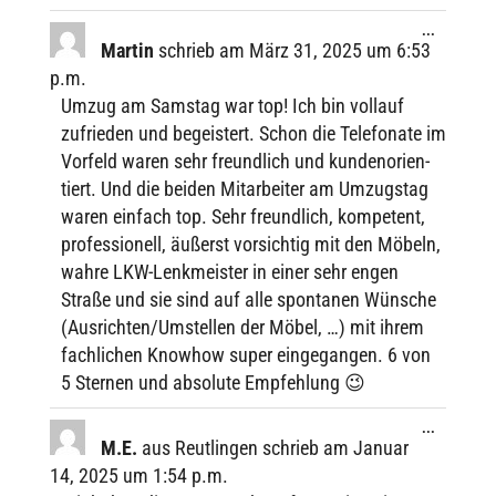
Diese
...
Metabox
Martin
schrieb am
März 31, 2025
um
6:53
ein-/ausbl
p.m.
Umzug am Sams­tag war top! Ich bin voll­auf
zufrie­den und begeis­tert. Schon die Tele­fo­nate im
Vorfeld waren sehr freund­lich und kunden­ori­en­
tiert. Und die beiden Mitar­bei­ter am Umzugs­tag
waren einfach top. Sehr freund­lich, kompe­tent,
profes­sio­nell, äußerst vorsich­tig mit den Möbeln,
wahre LKW-Lenk­meis­ter in einer sehr engen
Straße und sie sind auf alle spon­ta­nen Wünsche
(Ausrichten/Umstellen der Möbel, …) mit ihrem
fach­li­chen Know­how super einge­gan­gen. 6 von
5 Ster­nen und abso­lute Empfehlung 😉
Diese
...
Metabox
M.E.
aus
Reutlingen
schrieb am
Januar
ein-/ausbl
14, 2025
um
1:54 p.m.