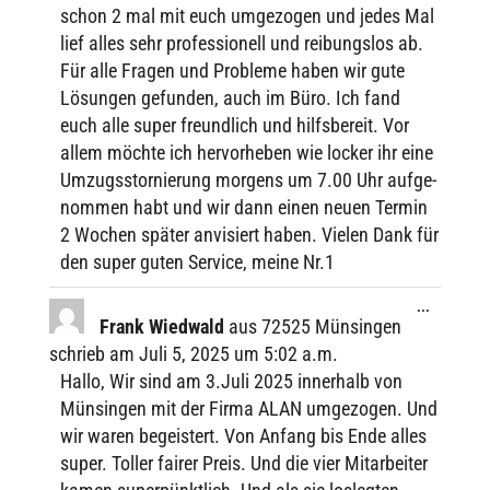
schon 2 mal mit euch umge­zo­gen und jedes Mal
lief alles sehr profes­sio­nell und reibungs­los ab.
Für alle Fragen und Probleme haben wir gute
Lösun­gen gefun­den, auch im Büro. Ich fand
euch alle super freund­lich und hilfs­be­reit. Vor
allem möchte ich hervor­he­ben wie locker ihr eine
Umzugs­stor­nie­rung morgens um 7.00 Uhr aufge­
nom­men habt und wir dann einen neuen Termin
2 Wochen später anvi­siert haben. Vielen Dank für
den super guten Service, meine Nr.1
Diese
...
Metabox
Frank Wied­wald
aus
72525 Münsingen
ein-/ausbl
schrieb am
Juli 5, 2025
um
5:02 a.m.
Hallo, Wir sind am 3.Juli 2025 inner­halb von
Münsin­gen mit der Firma ALAN umge­zo­gen. Und
wir waren begeis­tert. Von Anfang bis Ende alles
super. Toller fairer Preis. Und die vier Mitar­bei­ter