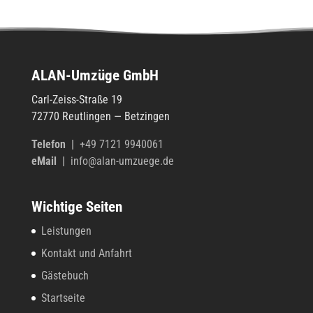
tion
der
Gäste­
buch­
ALAN-Umzüge GmbH
liste
Carl-Zeiss-Straße 19
72770 Reut­lin­gen — Betzingen
Tele­fon
|
+49 7121 9940061
eMail |
info@alan-umzuege.de
Wichtige Seiten
Leistungen
Kontakt und Anfahrt
Gästebuch
Startseite