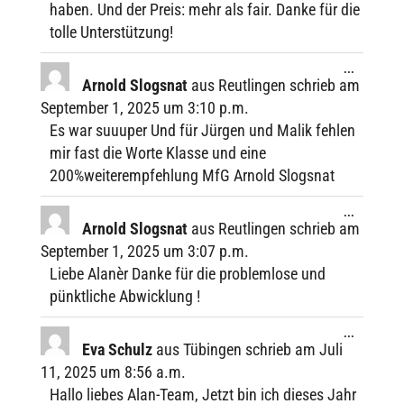
haben. Und der Preis: mehr als fair. Danke für die
tolle Unterstützung!
Diese
...
Metabox
Arnold Slogsnat
aus
Reutlingen
schrieb am
ein-/ausbl
Septem­ber 1, 2025
um
3:10 p.m.
Es war suuuper Und für Jürgen und Malik fehlen
mir fast die Worte Klasse und eine
200%weiterempfehlung MfG Arnold Slogsnat
Diese
...
Metabox
Arnold Slogsnat
aus
Reutlingen
schrieb am
ein-/ausbl
Septem­ber 1, 2025
um
3:07 p.m.
Liebe Alanèr Danke für die problem­lose und
pünkt­li­che Abwicklung !
Diese
...
Metabox
Eva Schulz
aus
Tübingen
schrieb am
Juli
ein-/ausbl
11, 2025
um
8:56 a.m.
Hallo liebes Alan-Team, Jetzt bin ich dieses Jahr