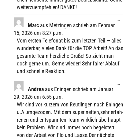
weiter­zu­emp­feh­len! DANKE!
Diese
...
Metabox
Marc
aus
Metzingen
schrieb am
Februar
ein-/ausbl
15, 2026
um
8:27 p.m.
Vom ersten Tele­fo­nat bis zum letz­ten Teil — alles
wunder­bar, vielen Dank für die TOP Arbeit! An das
gesamte Team herz­li­che Grüße! So zieht man
doch gerne um. Gerne wieder! Sehr fairer Ablauf
und schnelle Reaktion.
Diese
...
Metabox
Andrea
aus
Eningen
schrieb am
Januar
ein-/ausbl
29, 2026
um
6:55 p.m.
Wir sind vor kurzem von Reut­lin­gen nach Enin­gen
u.A umge­zo­gen. Mit dem super netten,sehr erfah­
re­nen und entspann­ten Team wirk­lich über­haupt
kein Problem. Wir sind immer noch begeis­tert
von der Arbeit von Flo und Lasse.Der nächste