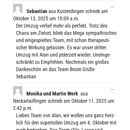
Diese
...
Metabox
Sebas­tian
aus
Kusterdingen
schrieb am
ein-/ausbl
Okto­ber 13, 2025
um
10:09 a.m.
Der Umzug verlief mehr als perfekt. Trotz des
Chaos am Ziel­ort, blieb das Mega sympa­thi­sches
und einge­spiel­tes Team, mit schon thera­peu­ti­
scher Wirkung gelas­sen. Es war unser drit­ter
Umzug mit Alan und jeder­zeit wieder. Unein­ge­
schränkt zu Empfeh­len. Noch­mals ein großes
Danke­schön an das Team Beste Grüße
Sebastian
Diese
...
Metabox
Monika und Martin Werk
aus
ein-/ausbl
Neckartailfingen
schrieb am
Okto­ber 11, 2025
um
2:42 p.m.
Liebes Team von Alan, wir wollen uns ganz herz­
lich für den super­tol­len Umzug am 4. Okto­ber mit
euch bedan­ken. Das Team (Flo, Lasse und